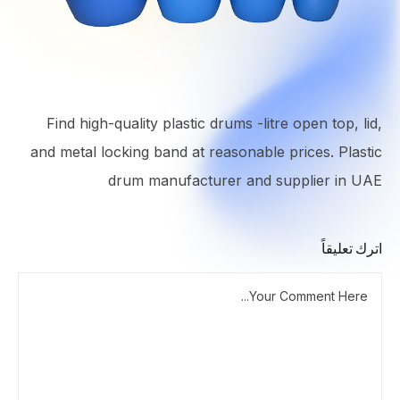
Find high-quality plastic drums -litre open top, lid,
and metal locking band at reasonable prices. Plastic
drum manufacturer and supplier in UAE
اترك تعليقاً