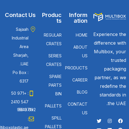
Contact Us
Produc
Inform
ts
ation
Sajaah
Experience the
REGULAR
HOME
Industrial
difference with
CRATES
Area
ABOUT
Multibox, your
Sharjah,
SERIES
US
trusted
UAE.
CRATES
PRODUCTS
packaging
Po Box :
SPARE
partner, as we
CAREER
6317
PARTS
redefine the
BLOG
: +971 50
BIN
standards in
547 2410
the UAE.
CONTACT
PALLETS
: +971 56 692 9643
US
SPILL
:
PALLETS
tiboxplastic.ae