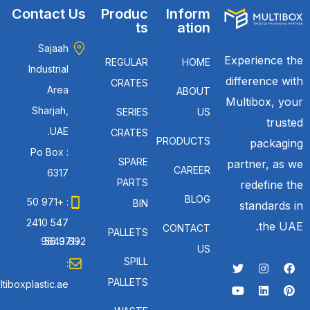
Contact Us
Produc
Inform
ts
ation
Sajaah
Experience the
REGULAR
HOME
Industrial
difference with
CRATES
Area
ABOUT
Multibox, your
Sharjah,
SERIES
US
trusted
UAE.
CRATES
PRODUCTS
packaging
Po Box :
SPARE
partner, as we
CAREER
6317
PARTS
redefine the
BLOG
: +971 50
BIN
standards in
547 2410
the UAE.
CONTACT
PALLETS
: +971 56 692 9643
US
SPILL
:
PALLETS
tiboxplastic.ae