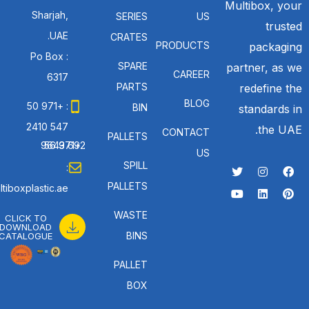
Multibox, your
Sharjah,
SERIES
US
trusted
UAE.
CRATES
PRODUCTS
packaging
Po Box :
SPARE
partner, as we
CAREER
6317
PARTS
redefine the
BLOG
: +971 50
BIN
standards in
547 2410
the UAE.
CONTACT
PALLETS
: +971 56 692 9643
US
SPILL
:
PALLETS
tiboxplastic.ae
WASTE
CLICK TO
DOWNLOAD
BINS
CATALOGUE
PALLET
BOX