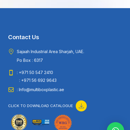
Contact Us
Sajaah Industrial Area Sharjah, UAE.
Po Box : 6317
: +971 50 547 2410
: +971 56 692 9643
: Info@multiboxplastic.ae
CLICK TO DOWNLOAD CATALOGUE