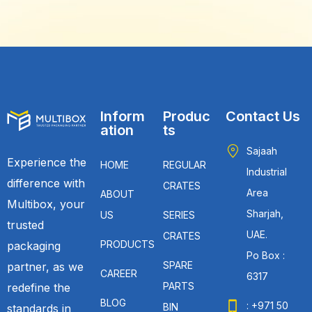
Inform
Produc
Contact Us
ation
ts
Sajaah
Experience the
HOME
REGULAR
Industrial
difference with
CRATES
Area
ABOUT
Multibox, your
Sharjah,
US
SERIES
trusted
UAE.
CRATES
PRODUCTS
packaging
Po Box :
SPARE
partner, as we
CAREER
6317
PARTS
redefine the
BLOG
: +971 50
BIN
standards in