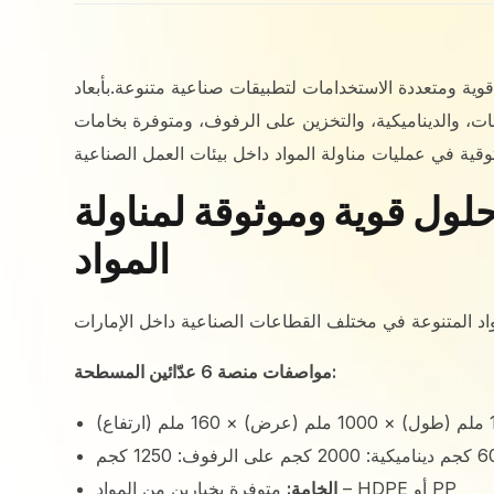
ة في الإمارات، منصات مسطحة بـ 6 عدّائين عالية الجودة – حلول قوية ومتعددة الاستخدامات لتطبيقات صناعية متنوعة.بأبعاد
ت الثبات، والديناميكية، والتخزين على الرفوف، ومتوفرة بخامات HDPE أو PP، تضمن هذه المنصات
كس المسطحة بـ 6 عدّائين – حلول قوية وموثوقة لمناولة
المواد
مواصفات منصة 6 عدّائين المسطحة:
متوفرة بخيارين من المواد – HDPE أو PP
الخامة: