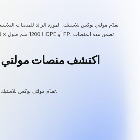
تقدّم مولتي بوكس بلاستيك منصة 6 عدّائين المسطحة، المصممة بدقة لتلبية متطلبات مناولة المواد المتنوعة في مختلف القطاعات الصناعية داخل الإمارات.