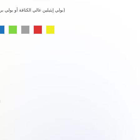
المادة: HDPE أو PP (بولي إيثيلين عالي الكثافة أو بولي بروبيلين)
ا