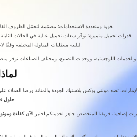
قوية ومتعددة الاستخدامات: مصمّمة لتحمّل الظروف القاسية، ومناسبة لمجموعة واسعة من التطبيقات الصناعية.
قدرات تحميل متميزة: توفّر سعات تحميل عالية في الحالات الثابتة والديناميكية وعلى الرفوف لضمان كفاءة مناولة المواد.
خيارات المواد: متوفرة بمادتين (HDPE أو PP) لتلبية متطلبات المناولة المختلفة وفقًا لاحتياجاتك.
لماذ
لمناولة المواد في مختلف القطاعات الصناعية.
حلول قو
رات إضافية، فريقنا المتخصص جاهز لخدمتكم.اختبر الآن
كفاءة وموثوقي
مولتي بوكس بلاستيك
، المورد الموثوق للمنصات البل