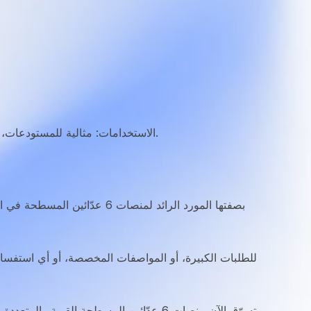
الاستخدامات: مثالية للمستودعات، والخدمات اللوجستية، ووحدات التصنيع، ومختلف الصناعات،توفر منصات 6 عدّائين المسطحة قدرات مناولة مواد موثوقة وفعّالة.
بصفتها المورد الرائد لمنصات 6 عدّائين المسطحة في الإمارات، تضع مولتي بوكس بلاستيك الجودة والمتانة ورضا العملاء على رأس أولوياتها.تُجسّد منصاتنا ذات 6 عدّائين التزامنا بتقديم
للطلبات الكبيرة، أو المواصفات المخصصة، أو أي استفسا
تسوّق الآن منصات 6 عدّائين المسطحة القوية والمتعددة الاستخدامات من