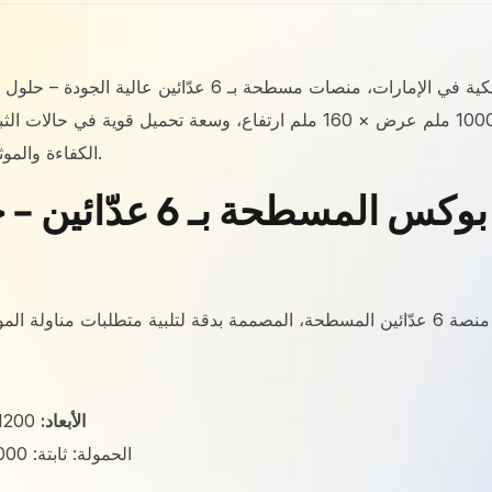
تقدّم مولتي بوكس بلاستيك، المورد الرائد للمنصات البلاستيكي
1200 ملم طول × 1000 ملم عرض × 160 ملم ارتفاع، وسعة تحميل قوية في حالا
الكفاءة والموثوقية في عمليات مناولة المواد داخل بيئات العمل الصناعية.
اكتشف منصات مولتي بو
الأبعاد:
1200 ملم (طول) × 1000 ملم (عرض) × 160 ملم (ارتفاع)
الحمولة: ثابتة: 6000 كجم ديناميكية: 2000 كجم على الرفوف: 1250 كجم