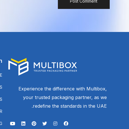
n
E
S
Experience the difference with Multibox,
your trusted packaging partner, as we
S
redefine the standards in the UAE.
R
G