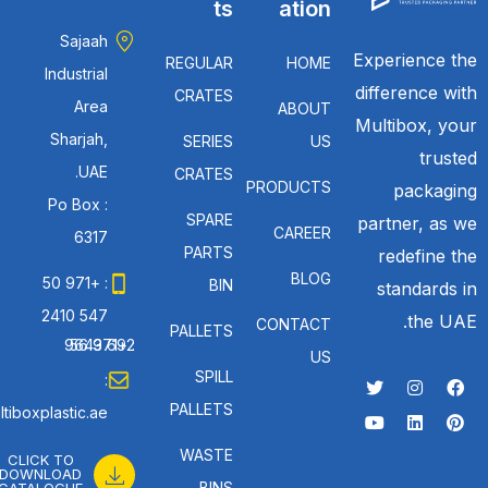
ts
ation
Sajaah
Experience the
REGULAR
HOME
Industrial
difference with
CRATES
Area
ABOUT
Multibox, your
Sharjah,
SERIES
US
trusted
UAE.
CRATES
PRODUCTS
packaging
Po Box :
SPARE
partner, as we
CAREER
6317
PARTS
redefine the
BLOG
: +971 50
BIN
standards in
547 2410
the UAE.
CONTACT
PALLETS
: +971 56 692 9643
US
SPILL
:
PALLETS
tiboxplastic.ae
WASTE
CLICK TO
DOWNLOAD
BINS