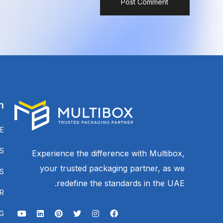
n
E
S
Experience the difference with Multibox,
your trusted packaging partner, as we
S
redefine the standards in the UAE.
R
G