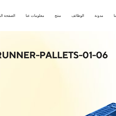
ا
مدونة
الوظائف
منتج
معلومات عنا
الصفحة الر
06-RUNNER-PALLETS-01