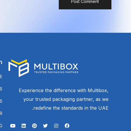
n
E
S
Experience the difference with Multibox,
your trusted packaging partner, as we
S
redefine the standards in the UAE.
R
G