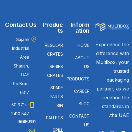
Contact Us
Produc
Inform
ts
ation
Sajaah
Experience the
REGULAR
HOME
Industrial
difference with
CRATES
Area
ABOUT
Multibox, your
Sharjah,
SERIES
US
trusted
UAE.
CRATES
PRODUCTS
packaging
Po Box :
SPARE
partner, as we
CAREER
6317
PARTS
redefine the
BLOG
: +971 50
BIN
standards in
547 2410
the UAE.
CONTACT
PALLETS
: +971 56 692 9643
US
SPILL
: