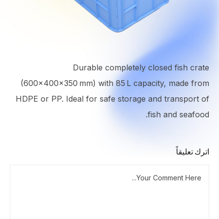
Durable completely closed fish crate
(600×400×350 mm) with 85 L capacity, made from
HDPE or PP. Ideal for safe storage and transport of
fish and seafood.
اترك تعليقاً