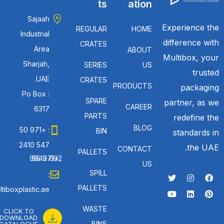
ts
ation
Sajaah
Experience the
REGULAR
HOME
Industrial
difference with
CRATES
Area
ABOUT
Multibox, your
Sharjah,
SERIES
US
trusted
UAE.
CRATES
PRODUCTS
packaging
Po Box :
SPARE
partner, as we
CAREER
6317
PARTS
redefine the
BLOG
: +971 50
BIN
standards in
547 2410
the UAE.
CONTACT
PALLETS
: +971 56 692 9643
US
SPILL
:
PALLETS
tiboxplastic.ae
WASTE
CLICK TO
DOWNLOAD
BINS