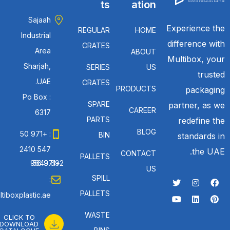
ts
ation
Sajaah
Experience the
REGULAR
HOME
Industrial
difference with
CRATES
Area
ABOUT
Multibox, your
Sharjah,
SERIES
US
trusted
UAE.
CRATES
PRODUCTS
packaging
Po Box :
SPARE
partner, as we
CAREER
6317
PARTS
redefine the
BLOG
: +971 50
BIN
standards in
547 2410
the UAE.
CONTACT
PALLETS
: +971 56 692 9643
US
SPILL
:
PALLETS
tiboxplastic.ae
WASTE
CLICK TO
DOWNLOAD