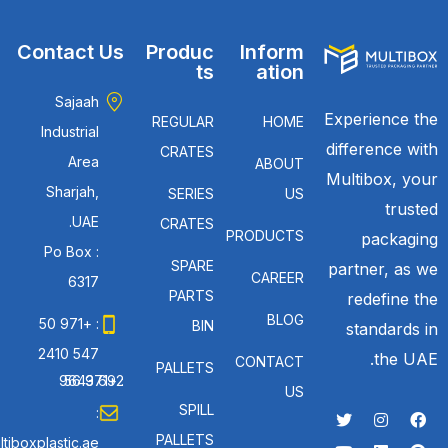
Contact Us
Produc
Inform
ts
ation
Sajaah
Experience the
REGULAR
HOME
Industrial
difference with
CRATES
Area
ABOUT
Multibox, your
Sharjah,
SERIES
US
trusted
UAE.
CRATES
PRODUCTS
packaging
Po Box :
SPARE
partner, as we
CAREER
6317
PARTS
redefine the
BLOG
: +971 50
BIN
standards in
547 2410
the UAE.
CONTACT
PALLETS
: +971 56 692 9643
US
SPILL
:
PALLETS
tiboxplastic.ae