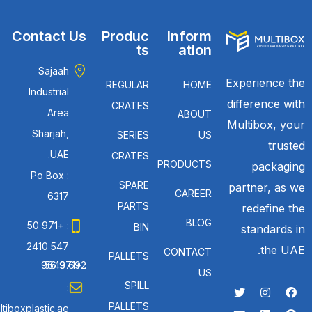
Contact Us
Produc
Inform
ts
ation
Sajaah
Experience the
REGULAR
HOME
Industrial
difference with
CRATES
Area
ABOUT
Multibox, your
Sharjah,
SERIES
US
trusted
UAE.
CRATES
PRODUCTS
packaging
Po Box :
SPARE
partner, as we
CAREER
6317
PARTS
redefine the
BLOG
: +971 50
BIN
standards in
547 2410
the UAE.
CONTACT
PALLETS
: +971 56 692 9643
US
SPILL
:
PALLETS
tiboxplastic.ae