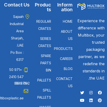
Contact Us
Produc
Inform
ts
ation
Sajaah
Experience the
REGULAR
HOME
Industrial
difference with
CRATES
Area
ABOUT
Multibox, your
Sharjah,
SERIES
US
trusted
UAE.
CRATES
PRODUCTS
packaging
Po Box :
SPARE
partner, as we
CAREER
6317
PARTS
redefine the
BLOG
: +971 50
BIN
standards in
547 2410
the UAE.
CONTACT
PALLETS
: +971 56 692 9643
US
SPILL
:
PALLETS
tiboxplastic.ae