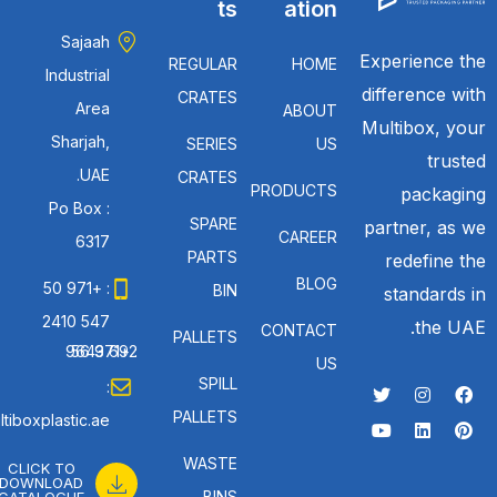
ts
ation
Sajaah
Experience the
REGULAR
HOME
Industrial
difference with
CRATES
Area
ABOUT
Multibox, your
Sharjah,
SERIES
US
trusted
UAE.
CRATES
PRODUCTS
packaging
Po Box :
SPARE
partner, as we
CAREER
6317
PARTS
redefine the
BLOG
: +971 50
BIN
standards in
547 2410
the UAE.
CONTACT
PALLETS
: +971 56 692 9643
US
SPILL
:
PALLETS
tiboxplastic.ae
WASTE
CLICK TO
DOWNLOAD
BINS