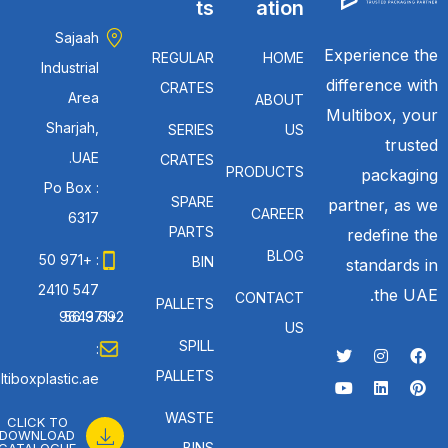
ts
ation
Sajaah
Experience the
REGULAR
HOME
Industrial
difference with
CRATES
Area
ABOUT
Multibox, your
Sharjah,
SERIES
US
trusted
UAE.
CRATES
PRODUCTS
packaging
Po Box :
SPARE
partner, as we
CAREER
6317
PARTS
redefine the
BLOG
: +971 50
BIN
standards in
547 2410
the UAE.
CONTACT
PALLETS
: +971 56 692 9643
US
SPILL
:
PALLETS
tiboxplastic.ae
WASTE
CLICK TO
DOWNLOAD
BINS