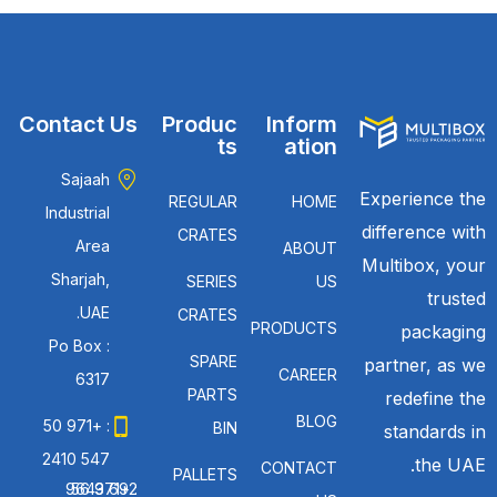
Contact Us
Produc
Inform
ts
ation
Sajaah
Experience the
REGULAR
HOME
Industrial
difference with
CRATES
Area
ABOUT
Multibox, your
Sharjah,
SERIES
US
trusted
UAE.
CRATES
PRODUCTS
packaging
Po Box :
SPARE
partner, as we
CAREER
6317
PARTS
redefine the
BLOG
: +971 50
BIN
standards in
547 2410
the UAE.
CONTACT
PALLETS
: +971 56 692 9643