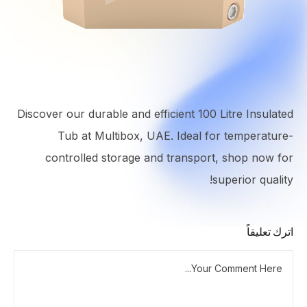
Discover our durable and efficient 100 Litre Insulated
Tub at Multibox, UAE. Ideal for temperature-
controlled storage and transport, shop now for
superior quality!
اترك تعليقاً