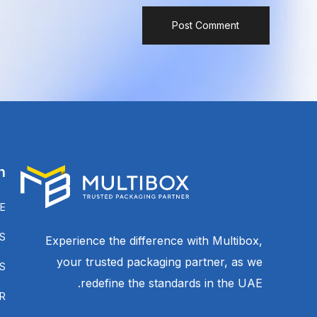
n
E
S
Experience the difference with Multibox,
your trusted packaging partner, as we
S
redefine the standards in the UAE.
R