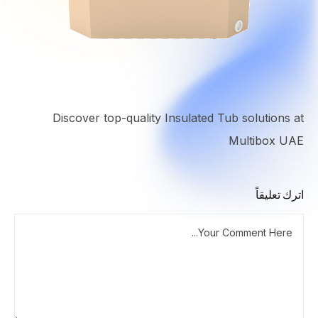
Discover top-quality Insulated Tub solutions at
Multibox UAE
اترك تعليقاً