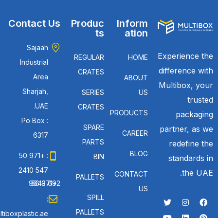
Contact Us
Produc
Inform
ts
ation
Sajaah
Experience the
REGULAR
HOME
Industrial
difference with
CRATES
Area
ABOUT
Multibox, your
Sharjah,
SERIES
US
trusted
UAE.
CRATES
PRODUCTS
packaging
Po Box :
SPARE
partner, as we
CAREER
6317
PARTS
redefine the
BLOG
: +971 50
BIN
standards in
547 2410
the UAE.
CONTACT
PALLETS
: +971 56 692 9643
US
SPILL
:
PALLETS
tiboxplastic.ae