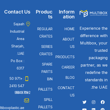
Contact Us
Produc
Inform
ts
ation
Sajaah
Experience the
REGULAR
HOME
Industrial
difference with
CRATES
Area
ABOUT
Multibox, your
Sharjah,
SERIES
US
trusted
UAE.
CRATES
PRODUCTS
packaging
Po Box :
SPARE
partner, as we
CAREER
6317
PARTS
redefine the
BLOG
: +971 50
BIN
standards in
547 2410
the UAE.
CONTACT
PALLETS
: +971 56 692 9643
US
SPILL
:
PALLETS
tiboxplastic.ae