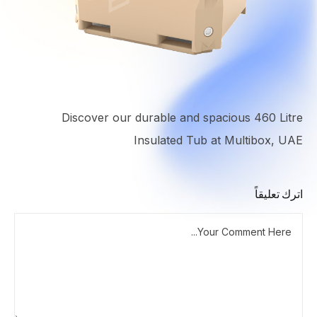
Discover our durable and spacious 460 Litre
Insulated Tub at Multibox, UAE
اترك تعليقاً