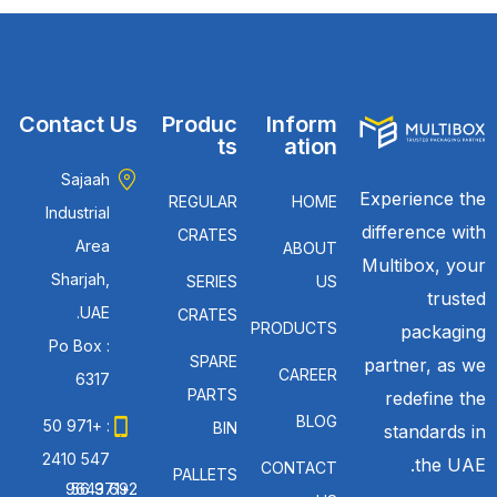
Contact Us
Produc
Inform
ts
ation
Sajaah
Experience the
REGULAR
HOME
Industrial
difference with
CRATES
Area
ABOUT
Multibox, your
Sharjah,
SERIES
US
trusted
UAE.
CRATES
PRODUCTS
packaging
Po Box :
SPARE
partner, as we
CAREER
6317
PARTS
redefine the
BLOG
: +971 50
BIN
standards in
547 2410
the UAE.
CONTACT
PALLETS
: +971 56 692 9643