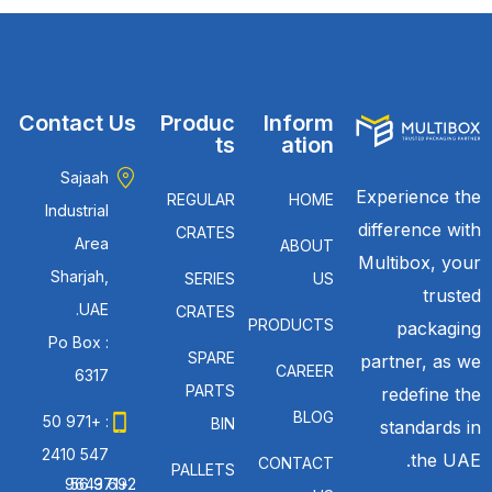
Contact Us
Produc
Inform
ts
ation
Sajaah
Experience the
REGULAR
HOME
Industrial
difference with
CRATES
Area
ABOUT
Multibox, your
Sharjah,
SERIES
US
trusted
UAE.
CRATES
PRODUCTS
packaging
Po Box :
SPARE
partner, as we
CAREER
6317
PARTS
redefine the
BLOG
: +971 50
BIN
standards in
547 2410
the UAE.
CONTACT
PALLETS
: +971 56 692 9643