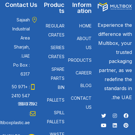
Contact Us
Produc
Inform
ts
ation
Sajaah
Experience the
REGULAR
HOME
Industrial
difference with
CRATES
Area
ABOUT
Multibox, your
Sharjah,
SERIES
US
trusted
UAE.
CRATES
PRODUCTS
packaging
Po Box :
SPARE
partner, as we
CAREER
6317
PARTS
redefine the
BLOG
: +971 50
BIN
standards in
547 2410
the UAE.
CONTACT
PALLETS
: +971 56 692 9643
US
SPILL
:
PALLETS
tiboxplastic.ae
WASTE