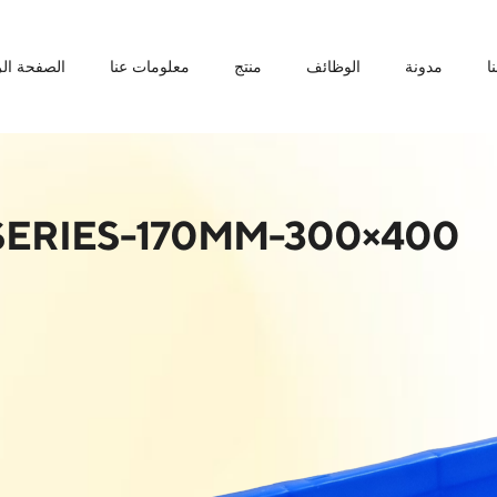
ا
مدونة
الوظائف
منتج
معلومات عنا
الصفحة الر
400×300-SERIES-170MM