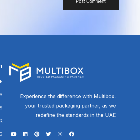
n
E
S
Experience the difference with Multibox,
your trusted packaging partner, as we
S
redefine the standards in the UAE.
R
G