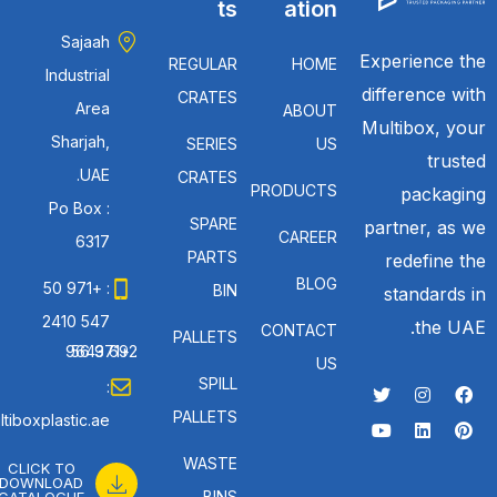
ts
ation
Sajaah
Experience the
REGULAR
HOME
Industrial
difference with
CRATES
Area
ABOUT
Multibox, your
Sharjah,
SERIES
US
trusted
UAE.
CRATES
PRODUCTS
packaging
Po Box :
SPARE
partner, as we
CAREER
6317
PARTS
redefine the
BLOG
: +971 50
BIN
standards in
547 2410
the UAE.
CONTACT
PALLETS
: +971 56 692 9643
US
SPILL
:
PALLETS
tiboxplastic.ae
WASTE
CLICK TO
DOWNLOAD
BINS