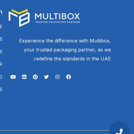
n
E
S
Experience the difference with Multibox,
your trusted packaging partner, as we
S
redefine the standards in the UAE.
R
G
S