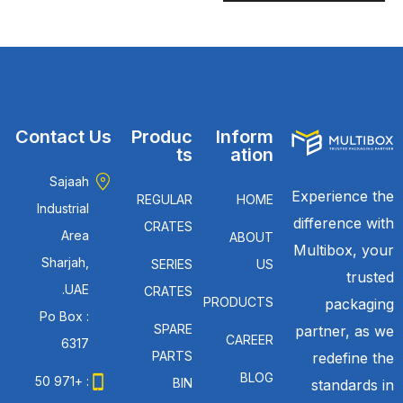
Contact Us
Produc
Inform
ts
ation
Sajaah
Experience the
REGULAR
HOME
Industrial
difference with
CRATES
Area
ABOUT
Multibox, your
Sharjah,
SERIES
US
trusted
UAE.
CRATES
PRODUCTS
packaging
Po Box :
SPARE
partner, as we
CAREER
6317
PARTS
redefine the
BLOG
: +971 50
BIN
standards in