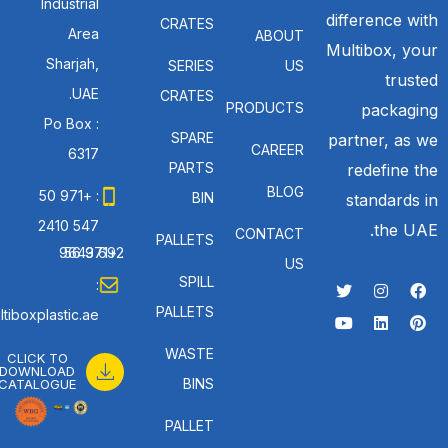
Industrial
difference with
CRATES
Area
ABOUT
Multibox, your
Sharjah,
SERIES
US
trusted
UAE.
CRATES
PRODUCTS
packaging
Po Box :
SPARE
partner, as we
CAREER
6317
PARTS
redefine the
BLOG
: +971 50
BIN
standards in
547 2410
the UAE.
CONTACT
PALLETS
: +971 56 692 9643
US
SPILL
:
PALLETS
tiboxplastic.ae
WASTE
CLICK TO
DOWNLOAD
BINS
CATALOGUE
PALLET