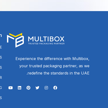
n
E
S
Experience the difference with Multibox,
your trusted packaging partner, as we
S
redefine the standards in the UAE.
R
G
S