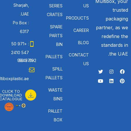
Multibox, your
Sharjah,
SERIES
US
trusted
UAE.
CRATES
PRODUCTS
packaging
Po Box :
SPARE
partner, as we
CAREER
6317
PARTS
redefine the
BLOG
: +971 50
BIN
standards in
547 2410
the UAE.
CONTACT
PALLETS
: +971 56 692 9643
US
SPILL
:
PALLETS
tiboxplastic.ae
WASTE
CLICK TO
DOWNLOAD
BINS
CATALOGUE
PALLET
BOX