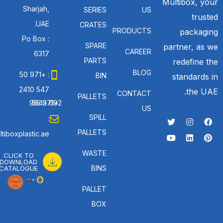
Multibox, your
Sharjah,
SERIES
US
trusted
UAE.
CRATES
PRODUCTS
packaging
Po Box :
SPARE
partner, as we
CAREER
6317
PARTS
redefine the
BLOG
: +971 50
BIN
standards in
547 2410
the UAE.
CONTACT
PALLETS
: +971 56 692 9643
US
SPILL
:
PALLETS
tiboxplastic.ae
WASTE
CLICK TO
DOWNLOAD
BINS
CATALOGUE
PALLET
BOX