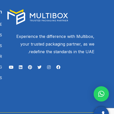
n
E
S
Experience the difference with Multibox,
your trusted packaging partner, as we
S
redefine the standards in the UAE.
R
G
S