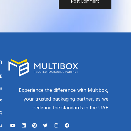
n
E
S
Experience the difference with Multibox,
your trusted packaging partner, as we
S
redefine the standards in the UAE.
R
G