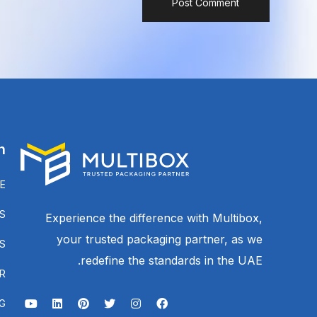
n
E
S
Experience the difference with Multibox,
your trusted packaging partner, as we
S
redefine the standards in the UAE.
R
G