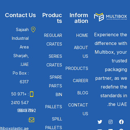
Contact Us
Produc
Inform
ts
ation
Sajaah
Experience the
REGULAR
HOME
Industrial
difference with
CRATES
Area
ABOUT
Multibox, your
Sharjah,
SERIES
US
trusted
UAE.
CRATES
PRODUCTS
packaging
Po Box :
SPARE
partner, as we
CAREER
6317
PARTS
redefine the
BLOG
: +971 50
BIN
standards in
547 2410
the UAE.
CONTACT
PALLETS
: +971 56 692 9643
US
SPILL
:
PALLETS
tiboxplastic.ae