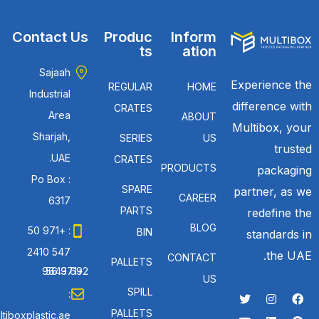
Contact Us
Produc
Inform
ts
ation
Sajaah
Experience the
REGULAR
HOME
Industrial
difference with
CRATES
Area
ABOUT
Multibox, your
Sharjah,
SERIES
US
trusted
UAE.
CRATES
PRODUCTS
packaging
Po Box :
SPARE
partner, as we
CAREER
6317
PARTS
redefine the
BLOG
: +971 50
BIN
standards in
547 2410
the UAE.
CONTACT
PALLETS
: +971 56 692 9643
US
SPILL
:
PALLETS
tiboxplastic.ae