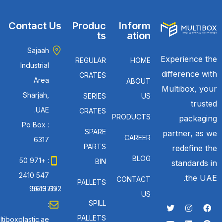
Contact Us
Produc
Inform
ts
ation
Sajaah
Experience the
REGULAR
HOME
Industrial
difference with
CRATES
Area
ABOUT
Multibox, your
Sharjah,
SERIES
US
trusted
UAE.
CRATES
PRODUCTS
packaging
Po Box :
SPARE
partner, as we
CAREER
6317
PARTS
redefine the
BLOG
: +971 50
BIN
standards in
547 2410
the UAE.
CONTACT
PALLETS
: +971 56 692 9643
US
SPILL
:
PALLETS
tiboxplastic.ae