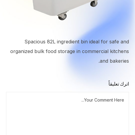
Spacious 82L ingredient bin ideal for safe and
organized bulk food storage in commercial kitchens
and bakeries.
اترك تعليقاً