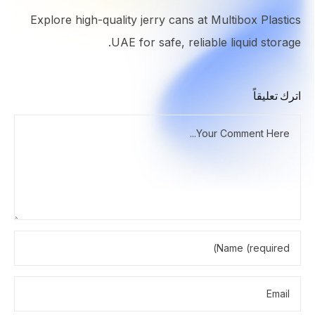
Explore high-quality jerry cans at Multibox Plastics
UAE for safe, reliable liquid storage.
اترك تعليقاً