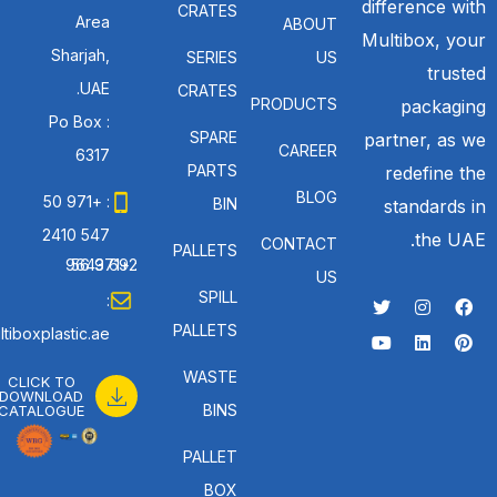
difference with
CRATES
Area
ABOUT
Multibox, your
Sharjah,
SERIES
US
trusted
UAE.
CRATES
PRODUCTS
packaging
Po Box :
SPARE
partner, as we
CAREER
6317
PARTS
redefine the
BLOG
: +971 50
BIN
standards in
547 2410
the UAE.
CONTACT
PALLETS
: +971 56 692 9643
US
SPILL
:
PALLETS
tiboxplastic.ae
WASTE
CLICK TO
DOWNLOAD
BINS
CATALOGUE
PALLET
BOX