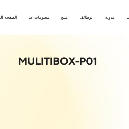
ا
مدونة
الوظائف
منتج
معلومات عنا
الصفحة الر
MULITIBOX-P01