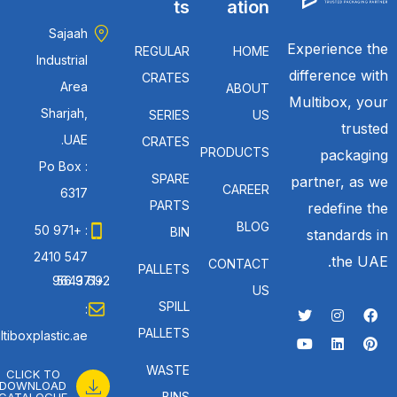
ts
ation
Sajaah
Experience the
REGULAR
HOME
Industrial
difference with
CRATES
Area
ABOUT
Multibox, your
Sharjah,
SERIES
US
trusted
UAE.
CRATES
PRODUCTS
packaging
Po Box :
SPARE
partner, as we
CAREER
6317
PARTS
redefine the
BLOG
: +971 50
BIN
standards in
547 2410
the UAE.
CONTACT
PALLETS
: +971 56 692 9643
US
SPILL
:
PALLETS
tiboxplastic.ae
WASTE
CLICK TO
DOWNLOAD
BINS